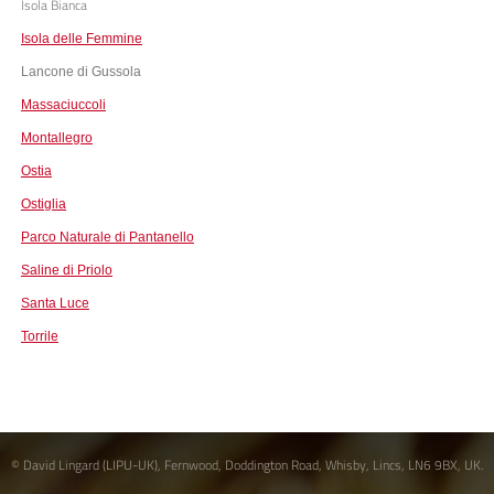
Isola Bianca
Isola delle Femmine
Lancone di Gussola
Massaciuccoli
Montallegro
Ostia
Ostiglia
Parco Naturale di Pantanello
Saline di Priolo
Santa Luce
Torrile
© David Lingard (LIPU-UK), Fernwood, Doddington Road, Whisby, Lincs, LN6 9BX, UK.